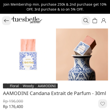
Join Membership min. purchase 250k & 2nd purchase get 10%
OFF, 3rd purchase & so on 5% OFF.
Floral
Woody
AAMODINI
AAMODINI Candana Extrait de Parfum - 30ml
Rp 196,000
Rp 176,400